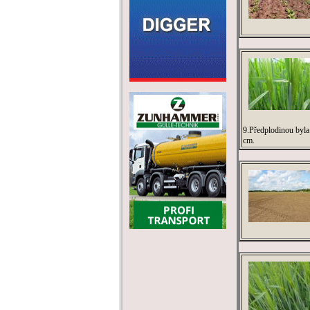
9.Předplodinou byla 
cm.