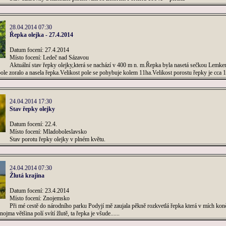
28.04.2014 07:30
Řepka olejka - 27.4.2014
Datum focení: 27.4.2014
Místo focení: Ledeč nad Sázavou
Aktuální stav řepky olejky,která se nachází v 400 m n. m.Řepka byla nasetá sečkou Lemken
pole zoralo a nasela řepka.Velikost pole se pohybuje kolem 11ha.Velikost porostu řepky je cca 
24.04.2014 17:30
Stav řepky olejky
Datum focení: 22.4.
Místo focení: Mladoboleslavsko
Stav porotu řepky olejky v plném květu.
24.04.2014 07:30
Žlutá krajina
Datum focení: 23.4.2014
Místo focení: Znojemsko
Při mé cestě do národního parku Podyjí mě zaujala pěkně rozkvetlá řepka která v mích konči
nojma většina polí svítí žlutě, ta řepka je všude......