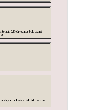
 Solitair 9.Předplodinou byla ozimá
150 cm.
nách ještě nekvete až tak. Ale co se mi