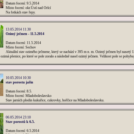
Datum focení: 9.5.2014
Místo focení: okr.Ústí nad Orlcí
Na fotkách stav řepy.
13.05.2014 11:30
Ozimý ječmen - 11.5.2014
Datum focení: 11.5.2014
Místo focení: Sechov
Aktuální stav ozimého ječmene, který se nachází v 395 m n. m. Ozimý ječmen byl nasetý 
ozimá pšenice, po které se pole zoralo a následně nasel ozimý ječmen. Velikost pole se pohybu
10.05.2014 10:30
stav porostu jařin
Datum focení: 8.5.
Místo focení: Mladoboleslavsko
Stav jarních plodin kukuřice, cukrovky, hořčice na Mladoboleslavsku.
06.05.2014 23:10
Stav porostů k 6.5.
Datum focení: 6.5.2014