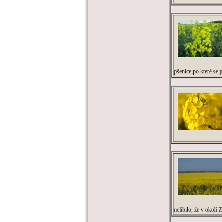
pšenice,po které se 
nelíbilo, že v okolí Z