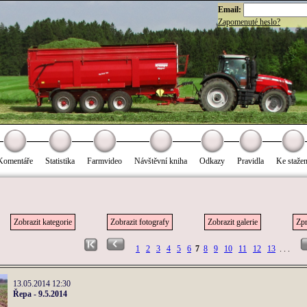
Email:
Zapomenuté heslo?
Komentáře
Statistika
Farmvideo
Návštěvní kniha
Odkazy
Pravidla
Ke stažen
Zobrazit kategorie
Zobrazit fotografy
Zobrazit galerie
Zpr
1
2
3
4
5
6
7
8
9
10
11
12
13
. . .
13.05.2014 12:30
Řepa - 9.5.2014