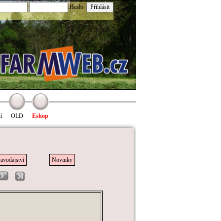
:Heslo
í
OLD
Eshop
avodajství
Novinky