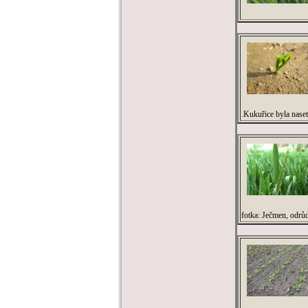
.Kukuřice byla naset
fotka: Ječmen, odrů