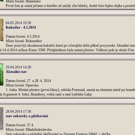
Místo focení: Blanensko
První foto je ozimí ječmen u kterého už začaly růst klásky, druhé foto řepka olejka a posled
04.05.2014 19:30
Kukuřice - 4.5.2014
Datum focení: 4.5.2014
Místo focení: Bohumilice
Dnes jsem byl okouknout kukuřici která po včerejším dešti pěkně povyrostla. Aktuální stav
á 14.4.2014 sečkou Kinze 3500. Předplodinou byla ozimá pšenice. Velikost pole je okolo 9 ha.V
29.04.2014 14:30
Aktuální stav
Datum focení: 27. a 28. 4. 2014
Místo focení: Opavsko
1. fotka: Metání pšenice (první klasy), odrůda Potenzial, zasetá na slunném místě po bramb
da Argument 4. fotka: Brambory, velmi rané a rané (odrůda Gala)
28.04.2014 17:30
stav cukrovky a plečkování
Datum focení: 27.4.
Místo focení: Mladoboleslavsko
Stav cukrovky a následné plečkování se Zetorem Forterra 10641 + plečka