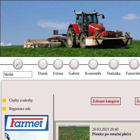
Domů
Fórum
Galerie
Komentáře
Statistika
Farmvid
Chyby a návrhy
Zobrazit kategorie
Zo
Registrace zde.
26.03.2023 20:40
Pšenice po rotační plečce