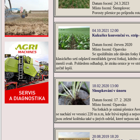
Datum focení: 24.3.2023
Místo focení: Štemplovec
Porosty pšenice po průjezdu ro
04.10.2021 12:00
Kukuřice konvenční vs. strip-t
Datum focení: červen 2020
Místo focení: Opavsko
Se zpožděním zde dávám fotky ku
klasického setí odplavil meziřádek (první fotka), kdežto z
menší svah. Pohledem odhaduji, že ztráta ornice je ve str
určitě lepší.
18.02.2020 13:00
Sloupkování v únoru
Datum focení: 17. 2. 2020
Místo focení: Opavsko
Na fotkách je ozimá pšenice Aven
se nachází ve vesnici 220 m.n.m, kde bývá tepleji a nej
jsou zelené kolénka také u jiných odrůd, které nejsou ta
20.08.2019 18:20