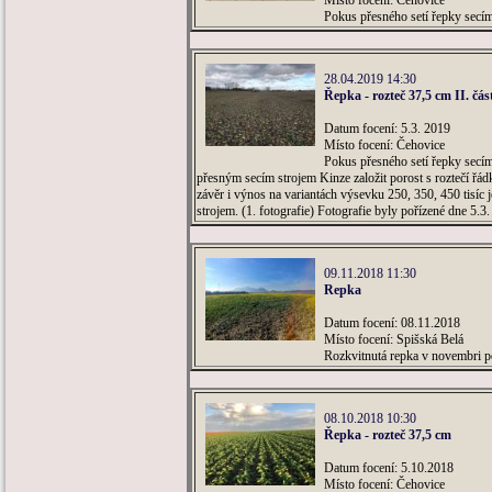
Místo focení: Čehovice
Pokus přesného setí řepky secí
28.04.2019 14:30
Řepka - rozteč 37,5 cm II. čás
Datum focení: 5.3. 2019
Místo focení: Čehovice
Pokus přesného setí řepky secím
přesným secím strojem Kinze založit porost s roztečí řá
závěr i výnos na variantách výsevku 250, 350, 450 tisíc
strojem. (1. fotografie) Fotografie byly pořízené dne 5.3
09.11.2018 11:30
Repka
Datum focení: 08.11.2018
Místo focení: Spišská Belá
Rozkvitnutá repka v novembri po
08.10.2018 10:30
Řepka - rozteč 37,5 cm
Datum focení: 5.10.2018
Místo focení: Čehovice