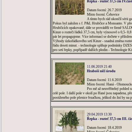
Řepka - rozteč 37,5 cm IV.čás
Datum focení: 26.7.2019
Místo focení: Čehovice
A tímto bych rád ukončil sérii ga
Pokus byl založen s f. P&L Hrubčice a Monsanto. V předch
Hrubčicích opakovaně, dále se prováděli ve firmě SALIX
Kinze o rozteči řádků 37,5 cm, byly výnosově o 0,5- 0,8
pár let propagujeme. Více informací se dočtete v přiložen
Výhody úzkořádkového setí Kinze - snadná změna rozteče
řádu deseti minut. - technologie splňuje podmínky DZES na
pro setí řepky, popřípadě dalších plodin - Technologie 
11.06.2019 21:40
Hraboši ničí úrodu
Datum focení: 11.6.2019
Místo focení: Haná - Olomouck
Pro mě až neuvěřitelný pohled s
celé pole. I další pole v okolí po Hané jsou napadena, př
postiženého pole pšenice řezačkou, jelikož do žní by na po
29.04.2019 13:30
Řepka - rozteč 37,5 cm III. čá
Datum focení: 18.4.2019