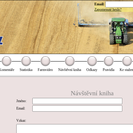
Email:
Zapomenuté heslo?
Komentáře
Statistika
Farmvideo
Návštěvní kniha
Odkazy
Pravidla
Ke stažen
Návštěvní kniha
Jméno:
Email:
Vzkaz: