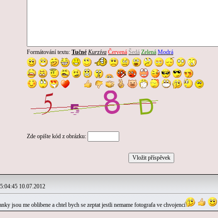
Formátování textu:
Tučné
Kurzíva
Červená
Šedá
Zelená
Modrá
Zde opište kód z obrázku:
:04:45 10.07.2012
tranky jsou me oblibene a chtel bych se zeptat jestli nemame fotografa ve chvojenci