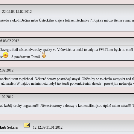
22:05:03 15.02.2012
 někdo z okolí Děčína nebo Ústeckého kraje a fotí zem.techniku ? Popř.se mi ozvěte na e-mail 
6 08.02.2012
avegra fotil nás asi dva roky zpátky ve Vršovicích a nedal to tady na FW.Tímto bych ho chtěl 
ie
. S pozdravem Tomáš
.02.2012
ěkud jsem to přehnal. Některé dotazy postrádají smysl. Občas by se to chtělo zamyslet nad tím
 to uživatelé FW najdou na internetu, když tak touží po konkrétních datech - prostě jim nedávejte
.02.2012
nad každý druhý negramot!!! Některé názory a dotazy v komentářích jsou úplně mimo mísu!!! T
akub Sekera
12:12:39 31.01.2012