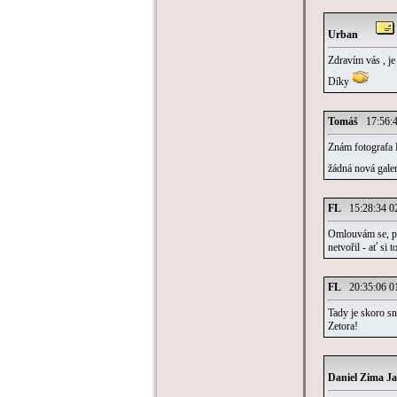
Urban
Zdravím vás , je
Díky
Tomáš
17:56:4
Znám fotografa D
žádná nová galer
FL
15:28:34 02
Omlouvám se, pon
netvořil - ať si
FL
20:35:06 01
Tady je skoro s
Zetora!
Daniel Zima J