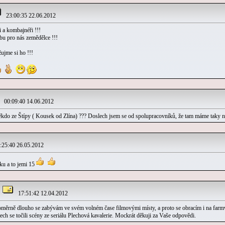
23:00:35 22.06.2012
i a kombajnéři !!!
bu pro nás zemědělce !!!
ujme si ho !!!
00:09:40 14.06.2012
někdo ze Štípy ( Kousek od Zlína) ??? Doslech jsem se od spolupracovníků, že tam máme taky n
25:40 26.05.2012
nku a to jemi 15
17:51:42 12.04.2012
oměrně dlouho se zabývám ve svém volném čase filmovými místy, a proto se obracím i na farmwe
tech se točili scény ze seriálu Plechová kavalerie. Mockrát děkuji za Vaše odpovědi.