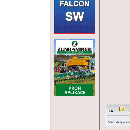
Petr
15
Zdar lidi tyto s