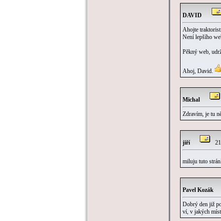
DAVID
Ahojte traktorist
Není lepšího we
Pěkný web, udrž
Ahoj, David.
Michal
Zdravím, je tu 
jiří
21:
miluju tuto strá
Pavel Kozák
Dobrý den již p
ví, v jakých mís