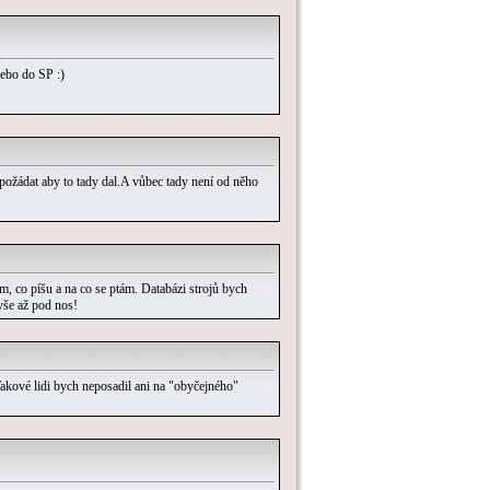
nebo do SP :)
požádat aby to tady dal.A vůbec tady není od něho
, co píšu a na co se ptám. Databázi strojů bych
 vše až pod nos!
akové lidi bych neposadil ani na "obyčejného"