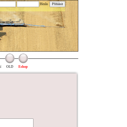
:Heslo
í
OLD
Eshop