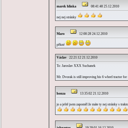
marek hlinka
08:41:48 25.12.2010
nej nej stránky
Maro
12:00:28 24.12.2010
pěkné
Václav
22:21:12 21.12.2010
To: Jaroslav XXX Suchanek
Mr. Dvorak is still improving his 6 wheel tractor for
honza
13:35:02 21.12.2010
jo a ještě jsem zapoměl že máte ty nej stránky s trak
johnzetor
19:29:01 16.12.2010