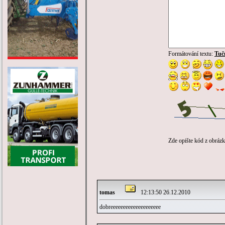
Formátování textu:
Tuč
Zde opište kód z obráz
tomas
12:13:50 26.12.2010
dobreeeeeeeeeeeeeeeeeeee