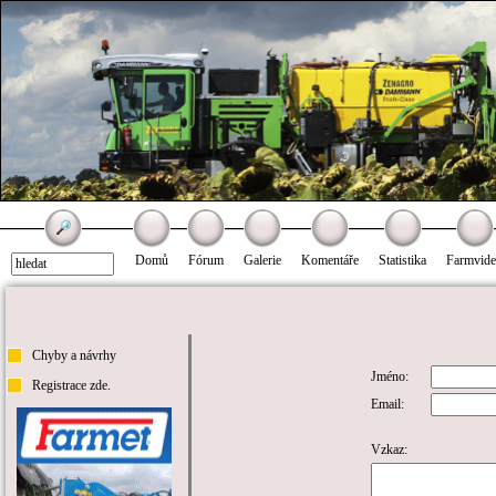
Domů
Fórum
Galerie
Komentáře
Statistika
Farmvid
Chyby a návrhy
Jméno:
Registrace zde.
Email:
Vzkaz: