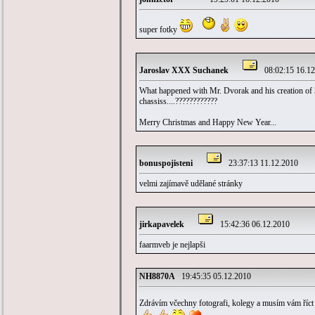
super fotky
Jaroslav XXX Suchanek
08:02:15 16.12
What happened with Mr. Dvorak and his creation of 3
chassiss....????????????
Merry Christmas and Happy New Year...
bonuspojisteni
23:37:13 11.12.2010
velmi zajímavě udělané stránky
jirkapavelek
15:42:36 06.12.2010
faarmveb je nejlapši
NH8870A
19:45:35 05.12.2010
Zdrávím včechny fotografi, kolegy a musím vám říct 