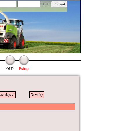
:Heslo
í
OLD
Eshop
avodajství
Novinky