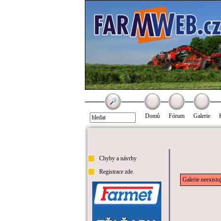
Domů
Fórum
Galerie
Chyby a návrhy
Registrace zde.
Galerie neexistu