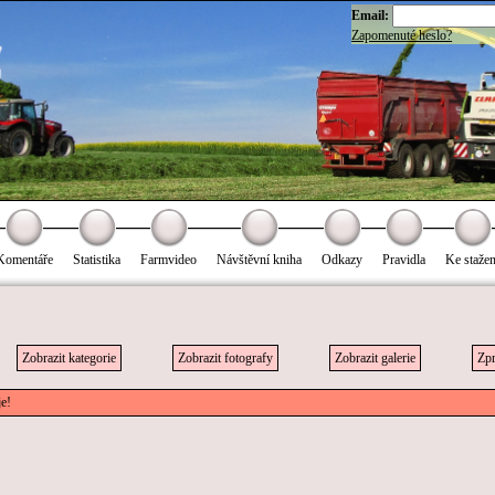
Email:
Zapomenuté heslo?
Komentáře
Statistika
Farmvideo
Návštěvní kniha
Odkazy
Pravidla
Ke stažen
Zobrazit kategorie
Zobrazit fotografy
Zobrazit galerie
Zpr
je!