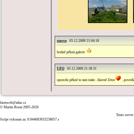
stavvo
05.12.2009 21:04:18
hodně pěkná galerie
UFO
05.12.2009 21:38:31
opravdu pěkné to tam máte...hlavně Zetor
..povedla 
farmweb@atlas.cz
© Martin Rosta 2005-2026
Tento server
Script vykonan za: 0.044683933258057.s