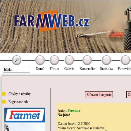
Domů
Fórum
Galerie
Komentáře
Statistika
Farmvid
Chyby a návrhy
Zobrazit kategorie
Zo
Registrace zde.
Autor:
Proxima
Na jámě
Datum focení: 2.7.2009
Místo focení: Šumvald u Uničova