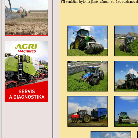
Při senážích bylo na jámě rušno... ŠT 180 rozhrnova