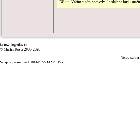
Děkuji. Vážím si této pochvaly. I nadále se budu snaž
farmweb@atlas.cz
© Martin Rosta 2005-2026
Tento server
Script vykonan za: 0.0049459934234619.s