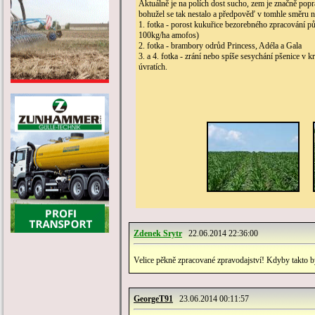
Aktuálně je na polích dost sucho, zem je značně pop
bohužel se tak nestalo a předpověď v tomhle směru ne
1. fotka - porost kukuřice bezorebného zpracování pů
100kg/ha amofos)
2. fotka - brambory odrůd Princess, Adéla a Gala
3. a 4. fotka - zrání nebo spíše sesychání pšenice v 
úvratích.
Zdenek Srytr
22.06.2014 22:36:00
Velice pěkně zpracované zpravodajství! Kdyby takto by
GeorgeT91
23.06.2014 00:11:57