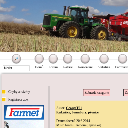
Domů
Fórum
Galerie
Komentáře
Statistika
Farmvid
Chyby a návrhy
Zobrazit kategorie
Zo
Registrace zde.
Autor:
GeorgeT91
Kukuřice, brambory, pšenice
Datum focení: 20.6.2014
Místo focení: Třebom (Opavsko)