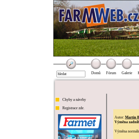
Domů
Fórum
Galerie
Chyby a návrhy
Registrace zde.
Autor:
Martin 
Výměna zadníh
Výměna normální