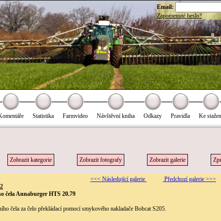
Email:
Zapomenuté heslo?
Komentáře
Statistika
Farmvideo
Návštěvní kniha
Odkazy
Pravidla
Ke stažen
Zobrazit kategorie
Zobrazit fotografy
Zobrazit galerie
Zpr
<<< Následující galerie
Předchozí galerie >>>
82
o čela Annaburger HTS 20.79
ho čela za čelo překládací pomocí smykového nakladače Bobcat S205.