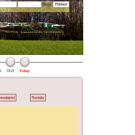
:Heslo
í
OLD
Eshop
avodajství
Novinky