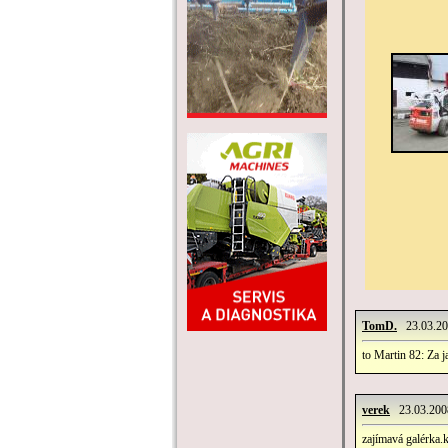
TomD.
23.03.20
to Martin 82: Za 
verek
23.03.2008
zajímavá galérka.k