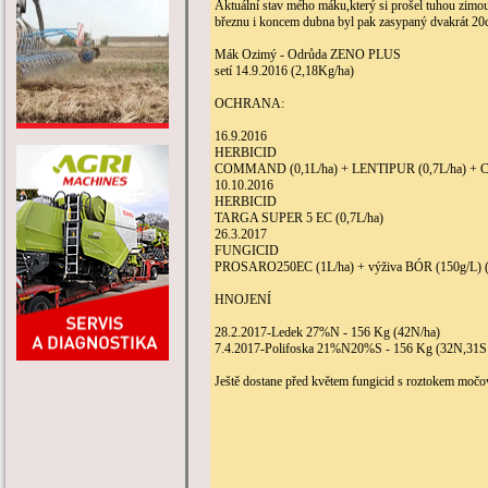
Aktuální stav mého máku,který si prošel tuhou zimou
březnu i koncem dubna byl pak zasypaný dvakrát 20
Mák Ozimý - Odrůda ZENO PLUS
setí 14.9.2016 (2,18Kg/ha)
OCHRANA:
16.9.2016
HERBICID
COMMAND (0,1L/ha) + LENTIPUR (0,7L/ha) + C
10.10.2016
HERBICID
TARGA SUPER 5 EC (0,7L/ha)
26.3.2017
FUNGICID
PROSARO250EC (1L/ha) + výživa BÓR (150g/L) (
HNOJENÍ
28.2.2017-Ledek 27%N - 156 Kg (42N/ha)
7.4.2017-Polifoska 21%N20%S - 156 Kg (32N,31S 
Ještě dostane před květem fungicid s roztokem močo