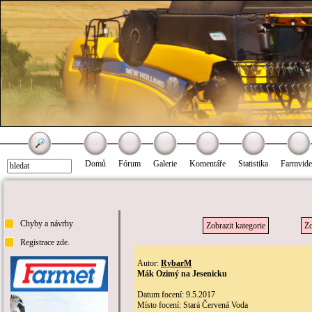
Domů
Fórum
Galerie
Komentáře
Statistika
Farmvid
Chyby a návrhy
Zobrazit kategorie
Zo
Registrace zde.
Autor:
RybarM
Mák Ozimý na Jesenicku
Datum focení: 9.5.2017
Místo focení: Stará Červená Voda