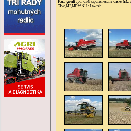
Touto galerií bych chtěl vzpomenout na lonské žně.Js
Claas,MF,MDW,NH a Laverda