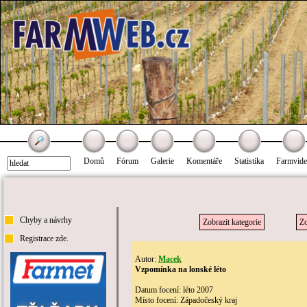
Domů
Fórum
Galerie
Komentáře
Statistika
Farmvid
Chyby a návrhy
Zobrazit kategorie
Zo
Registrace zde.
Autor:
Macek
Vzpomínka na lonské léto
Datum focení: léto 2007
Místo focení: Západočeský kraj