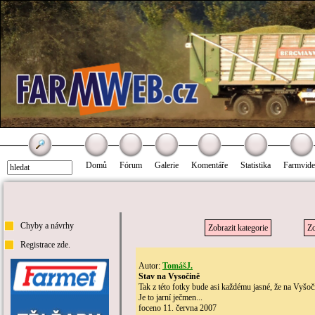
Domů
Fórum
Galerie
Komentáře
Statistika
Farmvid
Chyby a návrhy
Zobrazit kategorie
Zo
Registrace zde.
Autor:
TomášJ.
Stav na Vysočině
Tak z této fotky bude asi každému jasné, že na Vyšoči
Je to jarní ječmen...
foceno 11. června 2007