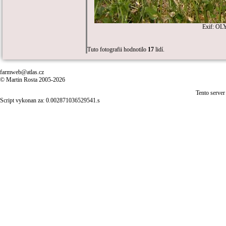
Exif: OL
Tuto fotografii hodnotilo
17
lidí.
farmweb@atlas.cz
© Martin Rosta 2005-2026
Tento server
Script vykonan za: 0.002871036529541.s