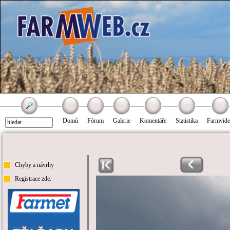
Domů
Fórum
Galerie
Komentáře
Statistika
Farmvid
Chyby a návrhy
Registrace zde.