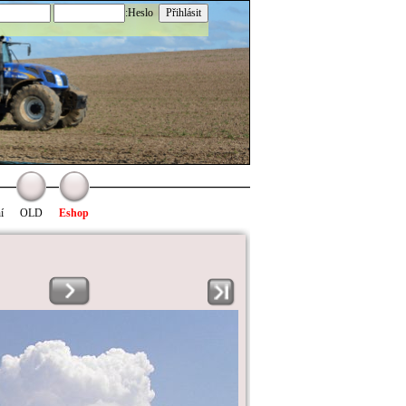
:Heslo
í
OLD
Eshop