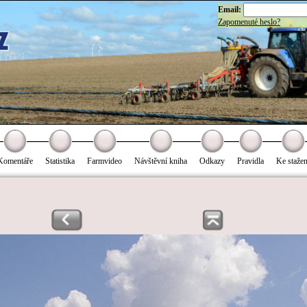
Email:
Zapomenuté heslo?
Komentáře
Statistika
Farmvideo
Návštěvní kniha
Odkazy
Pravidla
Ke stažen