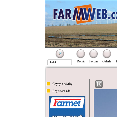
Domů
Fórum
Galerie
Chyby a návrhy
Registrace zde.