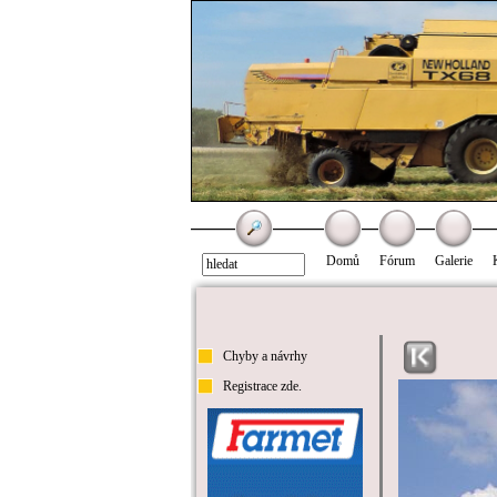
Domů
Fórum
Galerie
Chyby a návrhy
Registrace zde.