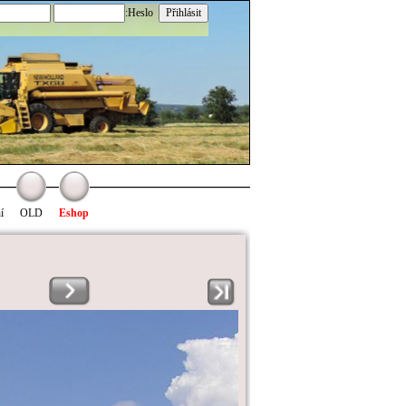
:Heslo
í
OLD
Eshop