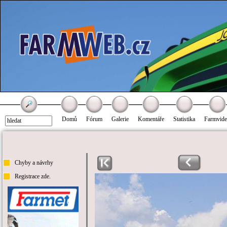
Domů
Fórum
Galerie
Komentáře
Statistika
Farmvid
Chyby a návrhy
Registrace zde.