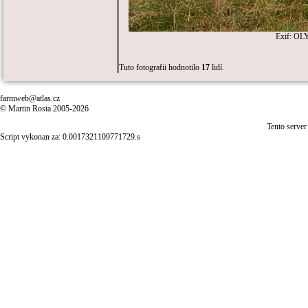
Exif: OL
Tuto fotografii hodnotilo
17
lidí.
farmweb@atlas.cz
© Martin Rosta 2005-2026
Tento server
Script vykonan za: 0.0017321109771729.s