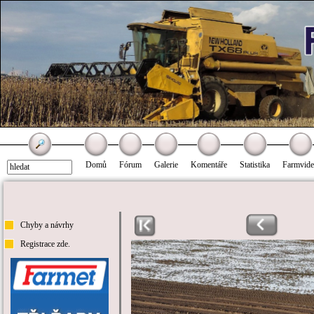
Domů
Fórum
Galerie
Komentáře
Statistika
Farmvid
Chyby a návrhy
Registrace zde.