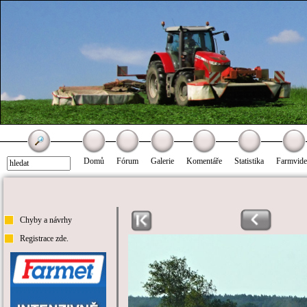
Domů
Fórum
Galerie
Komentáře
Statistika
Farmvid
Chyby a návrhy
Registrace zde.