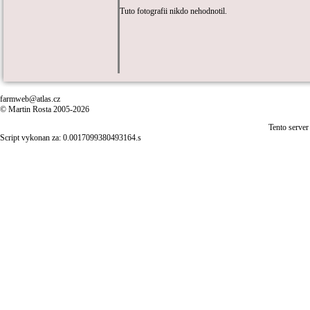
Tuto fotografii nikdo nehodnotil.
farmweb@atlas.cz
© Martin Rosta 2005-2026
Tento server
Script vykonan za: 0.0017099380493164.s