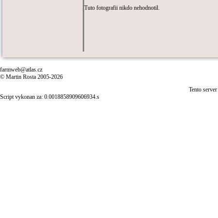
Tuto fotografii nikdo nehodnotil.
farmweb@atlas.cz
© Martin Rosta 2005-2026
Tento server
Script vykonan za: 0.0018858909606934.s