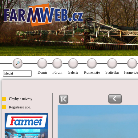
Domů
Fórum
Galerie
Komentáře
Statistika
Farmvid
Chyby a návrhy
Registrace zde.