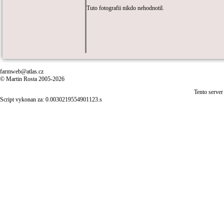
Tuto fotografii nikdo nehodnotil.
farmweb@atlas.cz
© Martin Rosta 2005-2026
Tento server
Script vykonan za: 0.0030219554901123.s