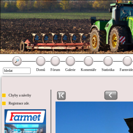
Domů
Fórum
Galerie
Komentáře
Statistika
Farmvid
Chyby a návrhy
Registrace zde.