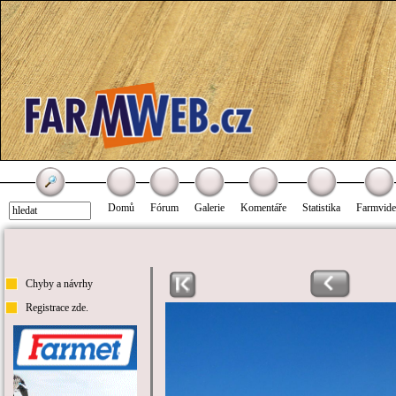
Domů
Fórum
Galerie
Komentáře
Statistika
Farmvid
Chyby a návrhy
Registrace zde.