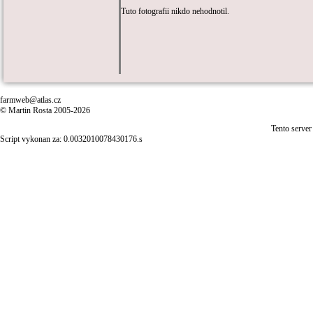
Tuto fotografii nikdo nehodnotil.
farmweb@atlas.cz
© Martin Rosta 2005-2026
Tento server
Script vykonan za: 0.0032010078430176.s