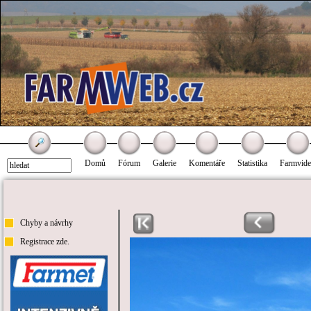
Domů
Fórum
Galerie
Komentáře
Statistika
Farmvid
Chyby a návrhy
Registrace zde.