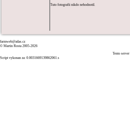
Tuto fotografii nikdo nehodnotil.
farmweb@atlas.cz
© Martin Rosta 2005-2026
Tento server
Script vykonan za: 0.0031669139862061.s