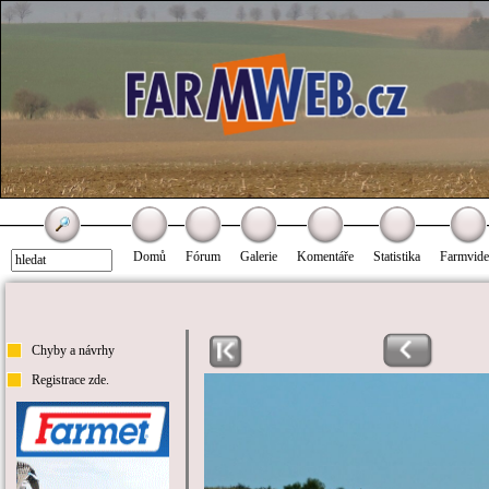
Domů
Fórum
Galerie
Komentáře
Statistika
Farmvid
Chyby a návrhy
Registrace zde.