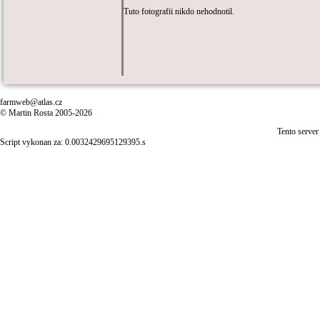
Tuto fotografii nikdo nehodnotil.
farmweb@atlas.cz
© Martin Rosta 2005-2026
Tento server
Script vykonan za: 0.0032429695129395.s