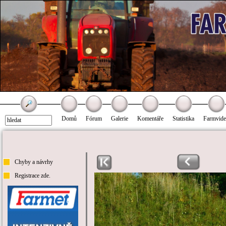
Domů
Fórum
Galerie
Komentáře
Statistika
Farmvid
Chyby a návrhy
Registrace zde.