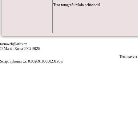
Tuto fotografii nikdo nehodnotil.
farmweb@atlas.cz
© Martin Rosta 2005-2026
Tento server
Script vykonan za: 0.0026910305023193.s