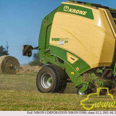
Exif: NIKON CORPORATION NIKON D500, clona: f/2.2, ISO: 64, 1