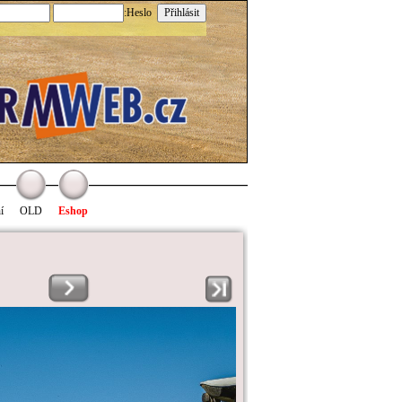
:Heslo
í
OLD
Eshop